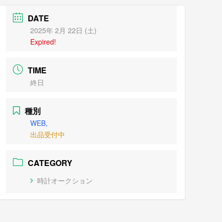
DATE
2025年 2月 22日 (土)
Expired!
TIME
終日
種別
WEB,
出品受付中
CATEGORY
時計オークション