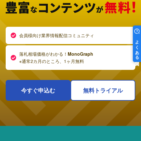
会員様向け業界情報配信コミュニティ
落札相場価格がわかる！
MonoGraph
※通常2カ月のところ、1ヶ月無料
今すぐ申込む
無料トライアル