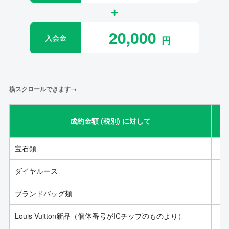
20,000
入会金
横スクロールできます→
成約金額 (税別) に対して
成
宝石類
ダイヤルース
ブランドバッグ類
Louis Vuitton新品（個体番号がICチップのものより）