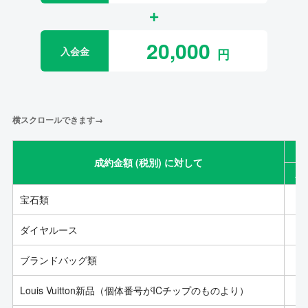
20,000
入会金
横スクロールできます→
成約金額 (税別) に対して
成
宝石類
ダイヤルース
ブランドバッグ類
Louis Vuitton新品（個体番号がICチップのものより）