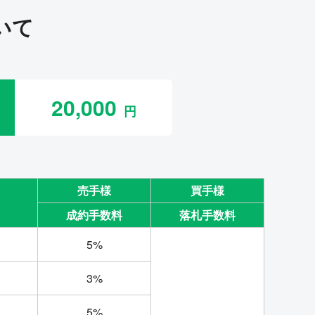
いて
20,000
売手様
買手様
成約手数料
落札手数料
5%
3%
5%