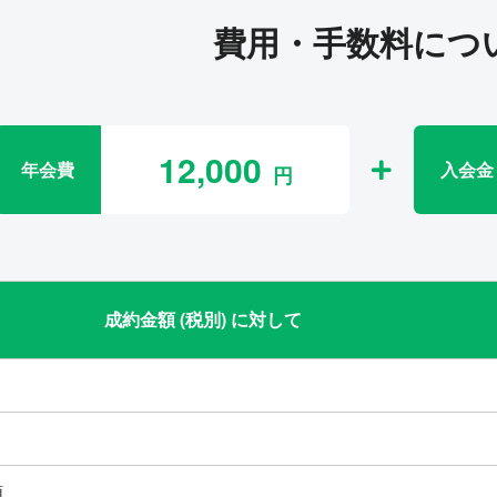
費用・手数料につ
12,000
年会費
入会金
成約金額 (税別) に対して
類