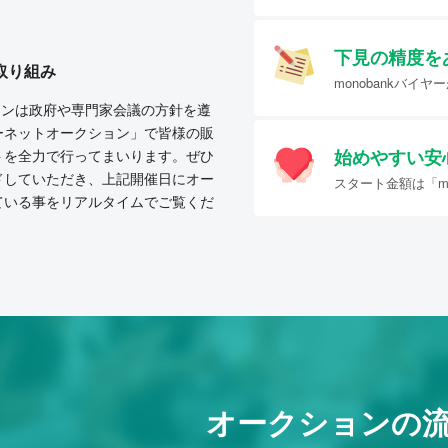
下見の精度を
取り組み
monobankバ
クションは政府や専門家会議の方針を遵
ーネットオークション」で皆様の販
始めやすい
安
トを全力で行ってまいります。ぜひ
ドしていただき、上記開催日にオー
スタート金額は「mo
ている事をリアルタイムでご覧くだ
オークションの