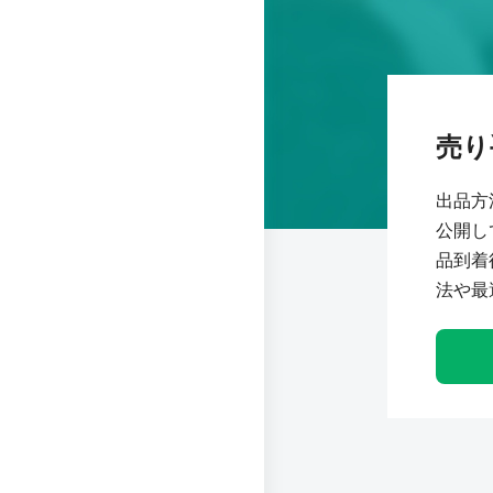
売り
出品方
公開し
品到着
法や最