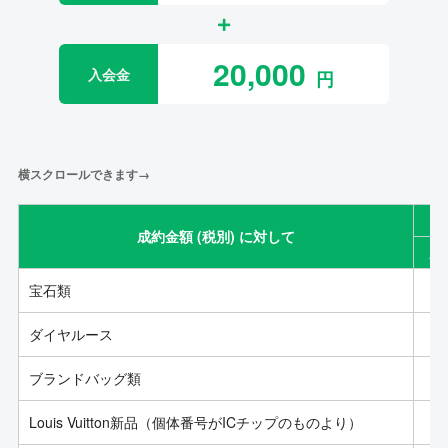
20,000
入会金
横スクロールできます→
成約金額 (税別) に対して
成
宝石類
ダイヤルース
ブランドバッグ類
Louis Vuitton新品（個体番号がICチップのものより）