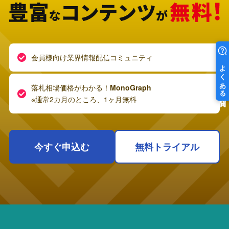
会員様向け業界情報配信コミュニティ
落札相場価格がわかる！
MonoGraph
※通常2カ月のところ、1ヶ月無料
今すぐ申込む
無料トライアル