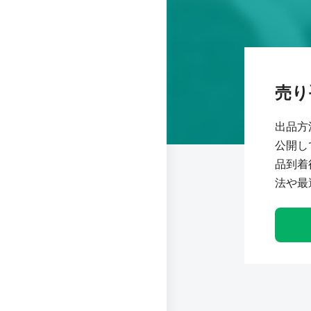
売り
出品方
公開し
品到着
法や最