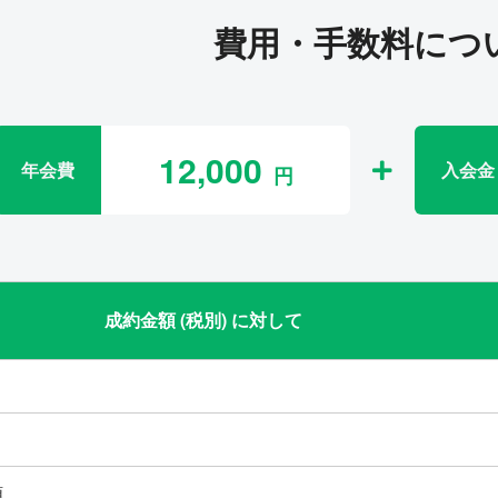
費用・手数料につ
12,000
年会費
入会金
成約金額 (税別) に対して
類