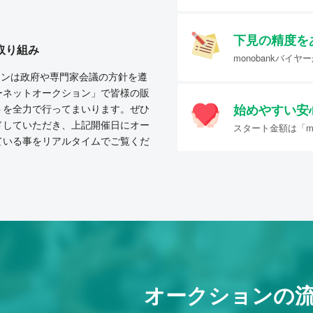
下見の精度を
取り組み
monobankバ
クションは政府や専門家会議の方針を遵
ーネットオークション」で皆様の販
始めやすい
安
トを全力で行ってまいります。ぜひ
ドしていただき、上記開催日にオー
スタート金額は「mo
ている事をリアルタイムでご覧くだ
オークションの