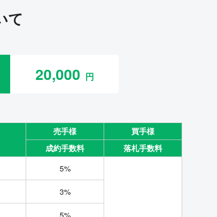
いて
20,000
売手様
買手様
成約手数料
落札手数料
5%
3%
5%