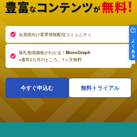
会員様向け業界情報配信コミュニティ
落札相場価格がわかる！
MonoGraph
※通常2カ月のところ、1ヶ月無料
今すぐ申込む
無料トライアル