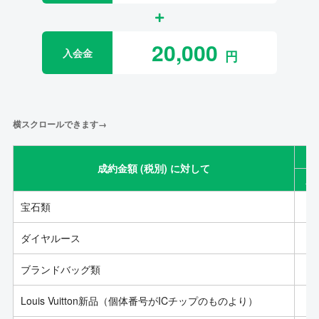
20,000
入会金
横スクロールできます→
成約金額 (税別) に対して
成
宝石類
ダイヤルース
ブランドバッグ類
Louis Vuitton新品（個体番号がICチップのものより）