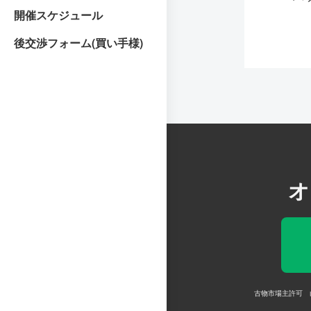
開催スケジュール
後交渉フォーム(買い手様)
オ
古物市場主許可 山