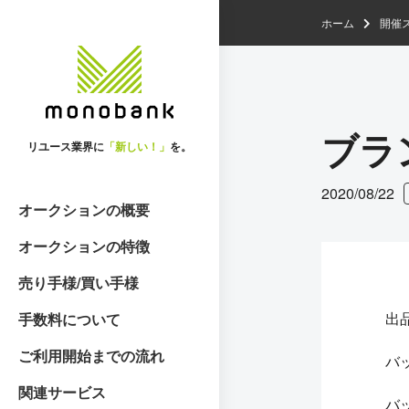
ホーム
開催
ブラ
リユース業界に
「新しい！」
を。
2020/08/22
オークションの概要
オークションの特徴
売り手様/買い手様
出
手数料について
ご利用開始までの流れ
バ
関連サービス
バ