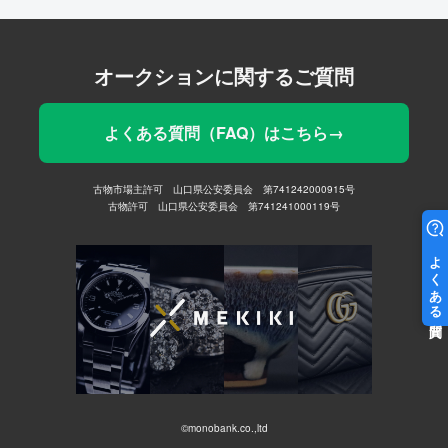
オークションに関するご質問
よくある質問（FAQ）はこちら→
古物市場主許可 山口県公安委員会 第741242000915号
古物許可 山口県公安委員会 第741241000119号
©monobank.co.,ltd