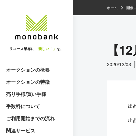
ホーム
開催
【1
リユース業界に
「新しい！」
を。
2020/12/03
オークションの概要
オークションの特徴
売り手様/買い手様
出
手数料について
ご利用開始までの流れ
出
関連サービス