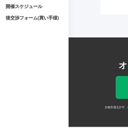
開催スケジュール
後交渉フォーム(買い手様)
オ
古物市場主許可 山