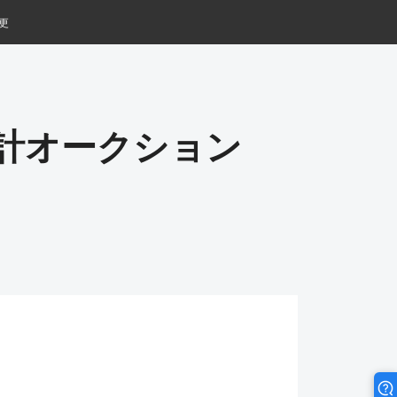
更
時計オークション