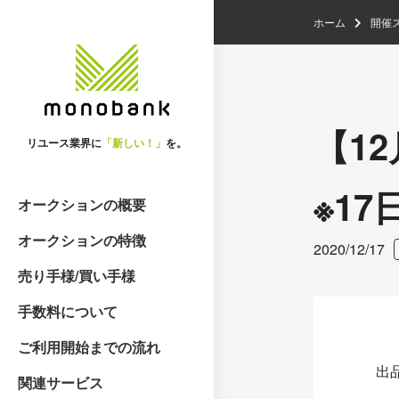
ホーム
開催
【1
リユース業界に
「新しい！」
を。
※1
オークションの概要
オークションの特徴
2020/12/17
売り手様/買い手様
手数料について
ご利用開始までの流れ
出
関連サービス