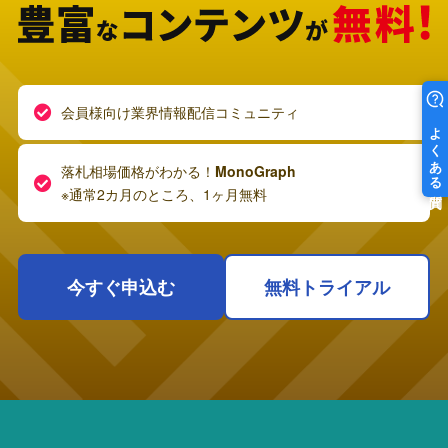
会員様向け業界情報配信コミュニティ
落札相場価格がわかる！
MonoGraph
※通常2カ月のところ、1ヶ月無料
今すぐ申込む
無料トライアル