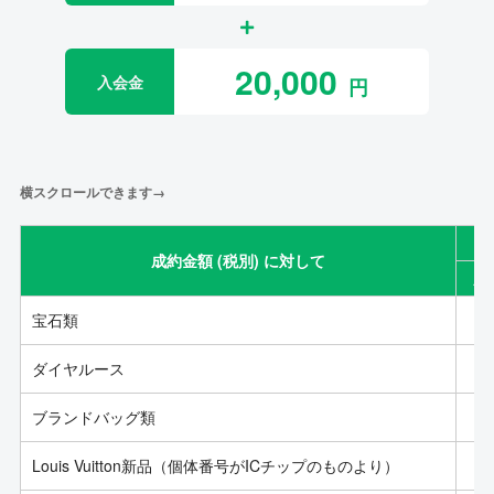
20,000
入会金
横スクロールできます→
成約金額 (税別) に対して
成
宝石類
ダイヤルース
ブランドバッグ類
Louis Vuitton新品（個体番号がICチップのものより）