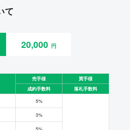
いて
20,000
売手様
買手様
成約手数料
落札手数料
5%
3%
5%