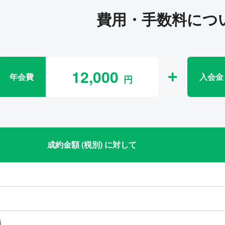
費用・手数料につ
12,000
年会費
入会金
成約金額 (税別) に対して
類