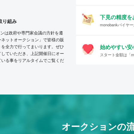
下見の精度を
取り組み
monobankバ
クションは政府や専門家会議の方針を遵
ーネットオークション」で皆様の販
始めやすい
安
トを全力で行ってまいります。ぜひ
ドしていただき、上記開催日にオー
スタート金額は「mo
ている事をリアルタイムでご覧くだ
オークションの