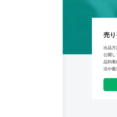
売り
出品方
公開し
品到着
法や最