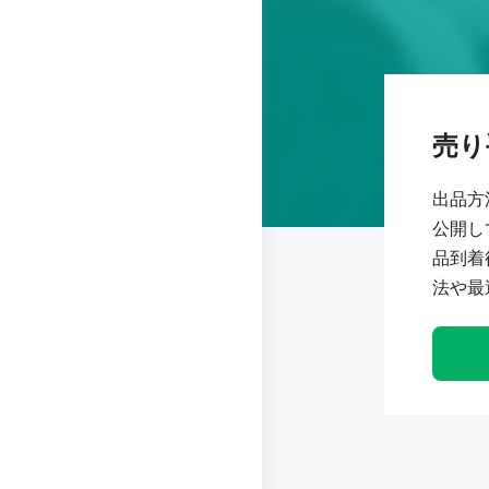
売り
出品方
公開し
品到着
法や最