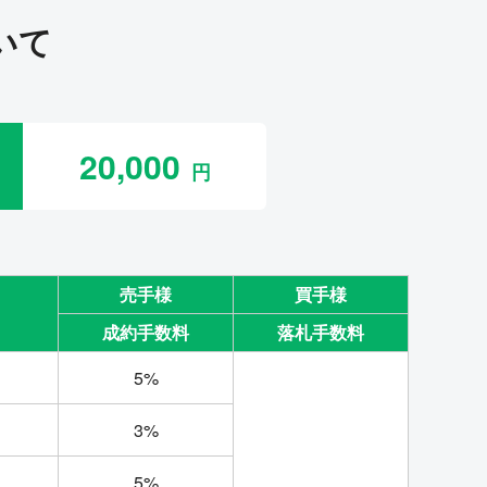
いて
20,000
売手様
買手様
成約手数料
落札手数料
5%
3%
5%