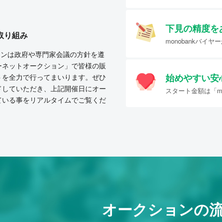
下見の精度を
取り組み
monobankバ
クションは政府や専門家会議の方針を遵
ーネットオークション」で皆様の販
始めやすい
安
トを全力で行ってまいります。ぜひ
ドしていただき、上記開催日にオー
スタート金額は「mo
ている事をリアルタイムでご覧くだ
オークションの