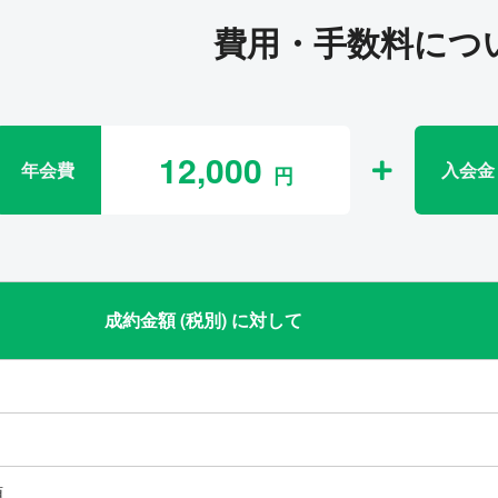
費用・手数料につ
12,000
年会費
入会金
成約金額 (税別) に対して
類