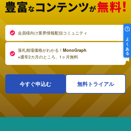
会員様向け業界情報配信コミュニティ
落札相場価格がわかる！
MonoGraph
※通常2カ月のところ、1ヶ月無料
今すぐ申込む
無料トライアル