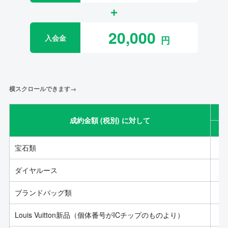
20,000
入会金
横スクロールできます→
成約金額 (税別) に対して
成
宝石類
ダイヤルース
ブランドバッグ類
Louis Vuitton新品（個体番号がICチップのものより）