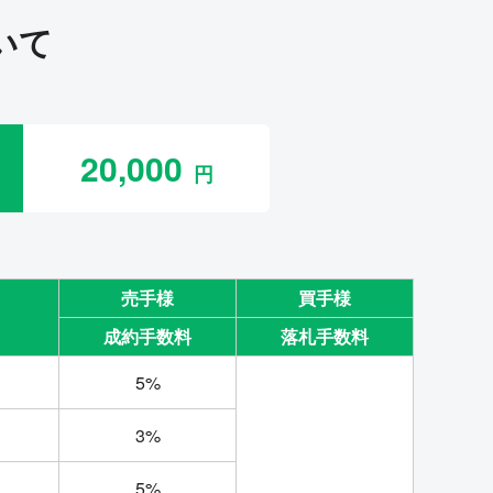
いて
20,000
売手様
買手様
成約手数料
落札手数料
5%
3%
5%