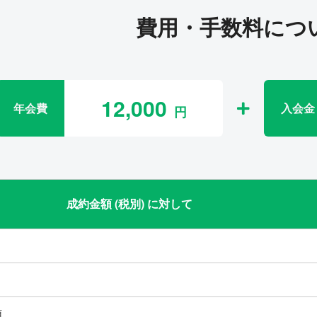
費用・手数料につ
12,000
年会費
入会金
成約金額 (税別) に対して
類