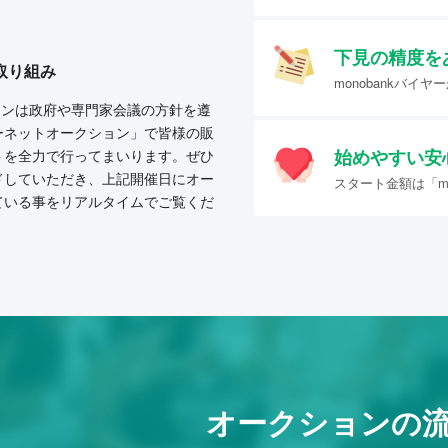
下見の精度を
取り組み
monobankバ
クションは政府や専門家会議の方針を遵
ーネットオークション」で皆様の販
始めやすい
安
トを全力で行ってまいります。ぜひ
ドしていただき、上記開催日にオー
スタート金額は「mo
ている事をリアルタイムでご覧くだ
オークションの