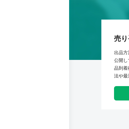
売り
出品方
公開し
品到着
法や最