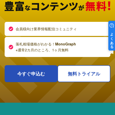
会員様向け業界情報配信コミュニティ
落札相場価格がわかる！
MonoGraph
※通常2カ月のところ、1ヶ月無料
今すぐ申込む
無料トライアル