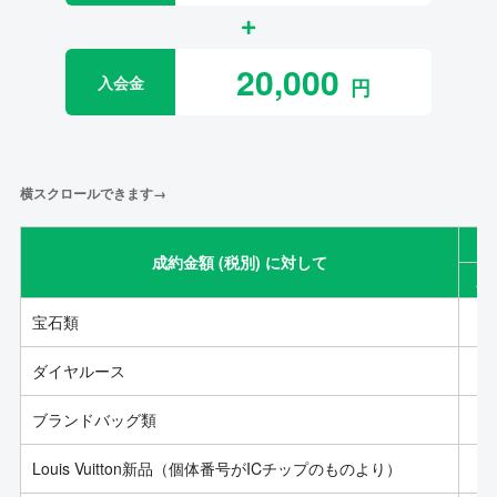
20,000
入会金
横スクロールできます→
成約金額 (税別) に対して
成
宝石類
ダイヤルース
ブランドバッグ類
Louis Vuitton新品（個体番号がICチップのものより）