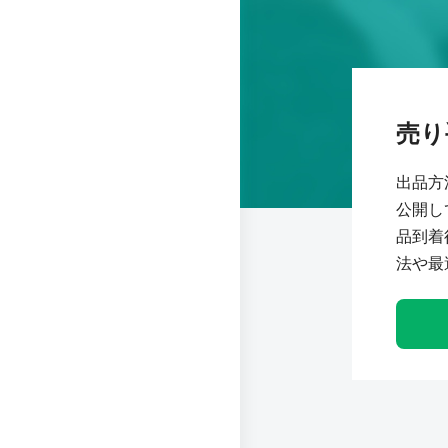
売り
出品方
公開し
品到着
法や最