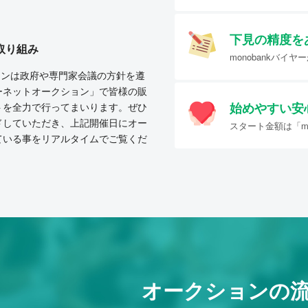
下見の精度を
取り組み
monobankバ
クションは政府や専門家会議の方針を遵
ーネットオークション」で皆様の販
始めやすい
安
トを全力で行ってまいります。ぜひ
ドしていただき、上記開催日にオー
スタート金額は「mo
ている事をリアルタイムでご覧くだ
オークションの