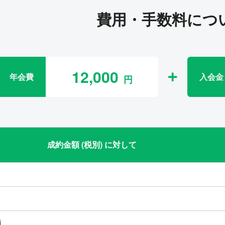
費用・手数料につ
12,000
年会費
入会金
成約金額 (税別) に対して
類