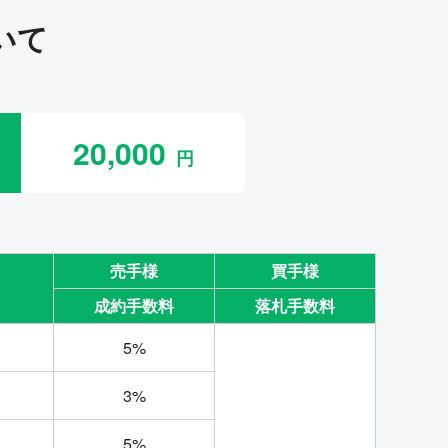
いて
20,000
売手様
買手様
成約手数料
落札手数料
5%
3%
5%