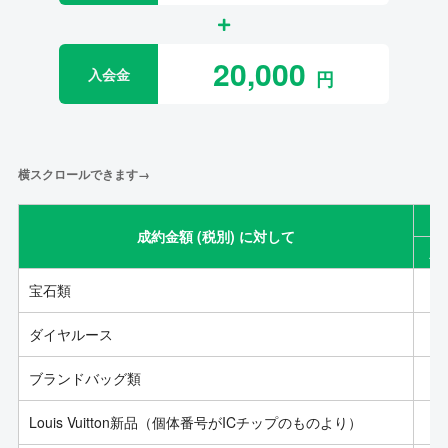
20,000
入会金
横スクロールできます→
成約金額 (税別) に対して
成
宝石類
ダイヤルース
ブランドバッグ類
Louis Vuitton新品（個体番号がICチップのものより）