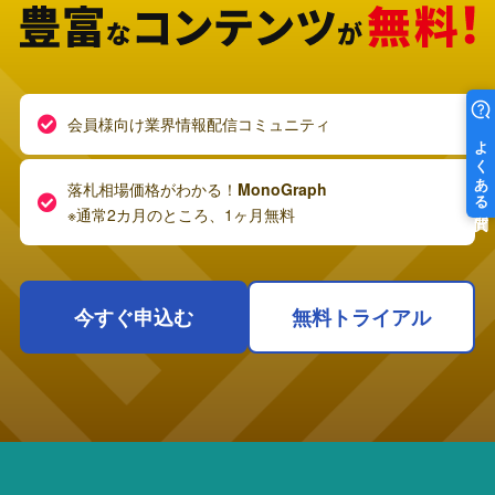
会員様向け業界情報配信コミュニティ
落札相場価格がわかる！
MonoGraph
※通常2カ月のところ、1ヶ月無料
今すぐ申込む
無料トライアル