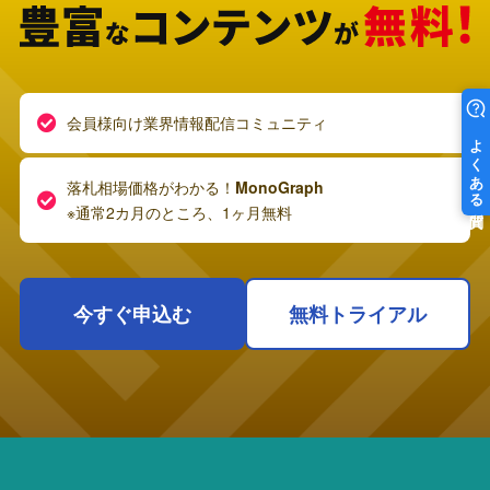
会員様向け業界情報配信コミュニティ
落札相場価格がわかる！
MonoGraph
※通常2カ月のところ、1ヶ月無料
今すぐ申込む
無料トライアル