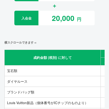
20,000
入会金
横スクロールできます→
成約金額 (税別) に対して
成
宝石類
ダイヤルース
ブランドバッグ類
Louis Vuitton新品（個体番号がICチップのものより）