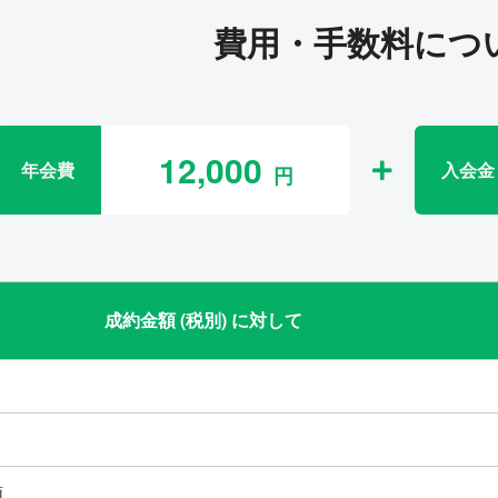
費用・手数料につ
12,000
年会費
入会金
成約金額 (税別) に対して
類