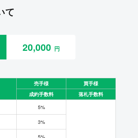
いて
20,000
売手様
買手様
成約手数料
落札手数料
5%
3%
5%