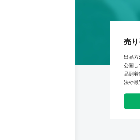
売り
出品方
公開し
品到着
法や最