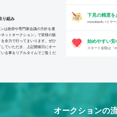
下見の精度を
取り組み
monobankバ
クションは政府や専門家会議の方針を遵
ーネットオークション」で皆様の販
始めやすい
安
トを全力で行ってまいります。ぜひ
ドしていただき、上記開催日にオー
スタート金額は「mo
ている事をリアルタイムでご覧くだ
オークションの