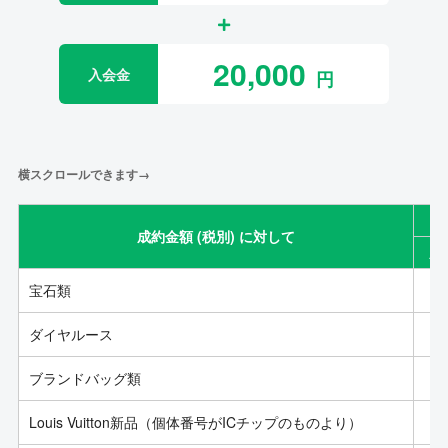
20,000
入会金
横スクロールできます→
成約金額 (税別) に対して
成
宝石類
ダイヤルース
ブランドバッグ類
Louis Vuitton新品（個体番号がICチップのものより）