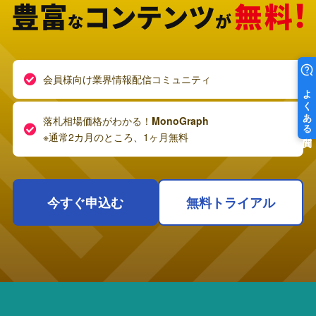
会員様向け業界情報配信コミュニティ
落札相場価格がわかる！
MonoGraph
※通常2カ月のところ、1ヶ月無料
今すぐ申込む
無料トライアル