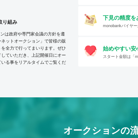
下見の精度を
取り組み
monobankバ
クションは政府や専門家会議の方針を遵
ーネットオークション」で皆様の販
始めやすい
安
トを全力で行ってまいります。ぜひ
ドしていただき、上記開催日にオー
スタート金額は「mo
ている事をリアルタイムでご覧くだ
オークションの