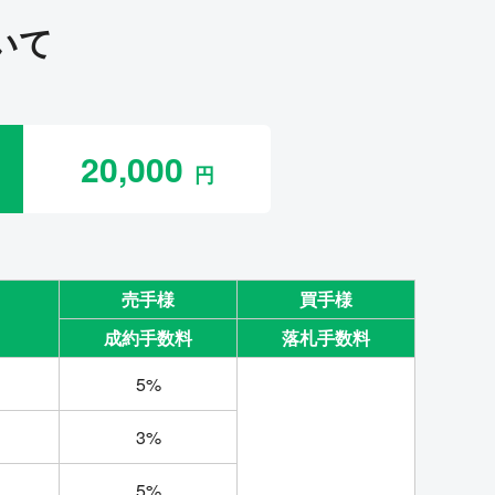
いて
20,000
売手様
買手様
成約手数料
落札手数料
5%
3%
5%