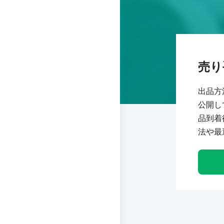
売り
出品方
公開し
品到着
法や最