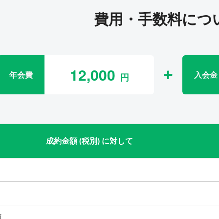
費用・手数料につ
12,000
年会費
入会金
成約金額 (税別) に対して
類