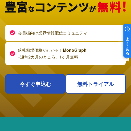
会員様向け業界情報配信コミュニティ
落札相場価格がわかる！
MonoGraph
※通常2カ月のところ、1ヶ月無料
今すぐ申込む
無料トライアル