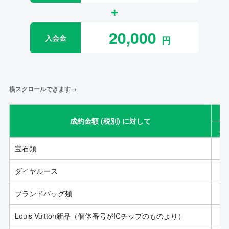
20,000
入会金
横スクロールできます→
成約金額 (税別) に対して
成
宝石類
ダイヤルース
ブランドバッグ類
Louis Vuitton新品（個体番号がICチップのものより）