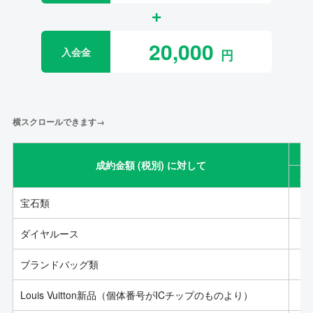
20,000
入会金
横スクロールできます→
成約金額 (税別) に対して
成
宝石類
ダイヤルース
ブランドバッグ類
Louis Vuitton新品（個体番号がICチップのものより）