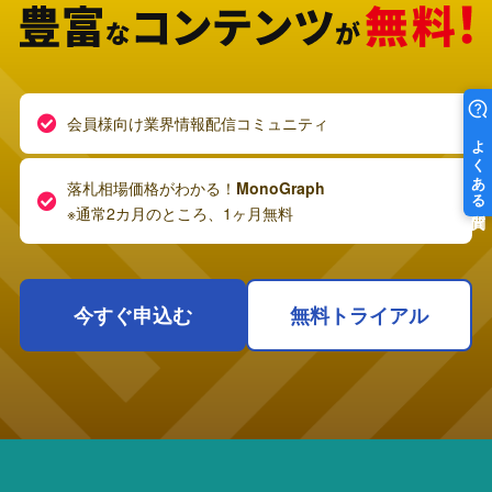
会員様向け業界情報配信コミュニティ
落札相場価格がわかる！
MonoGraph
※通常2カ月のところ、1ヶ月無料
今すぐ申込む
無料トライアル