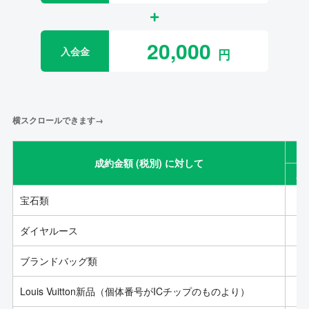
20,000
入会金
横スクロールできます→
成約金額 (税別) に対して
成
宝石類
ダイヤルース
ブランドバッグ類
Louis Vuitton新品（個体番号がICチップのものより）