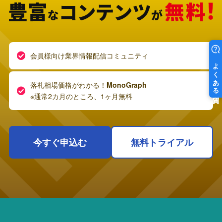
会員様向け業界情報配信コミュニティ
落札相場価格がわかる！
MonoGraph
※通常2カ月のところ、1ヶ月無料
今すぐ申込む
無料トライアル