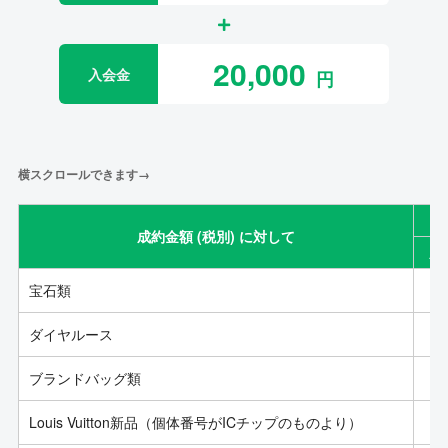
20,000
入会金
横スクロールできます→
成約金額 (税別) に対して
成
宝石類
ダイヤルース
ブランドバッグ類
Louis Vuitton新品（個体番号がICチップのものより）