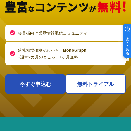
会員様向け業界情報配信コミュニティ
落札相場価格がわかる！
MonoGraph
※通常2カ月のところ、1ヶ月無料
今すぐ申込む
無料トライアル