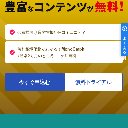
会員様向け業界情報配信コミュニティ
落札相場価格がわかる！
MonoGraph
※通常2カ月のところ、1ヶ月無料
今すぐ申込む
無料トライアル