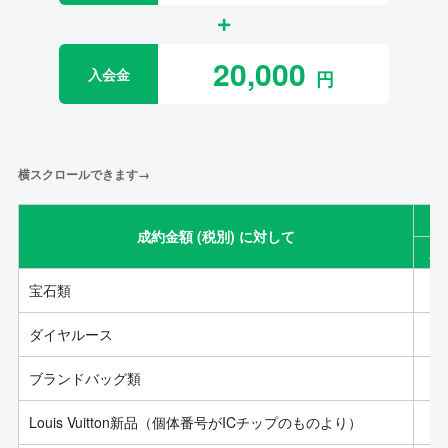
20,000
入会金
横スクロールできます→
成約金額 (税別) に対して
成
宝石類
ダイヤルース
ブランドバッグ類
Louis Vuitton新品（個体番号がICチップのものより）