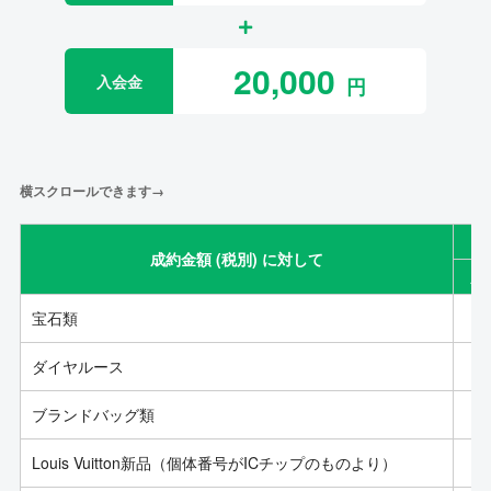
20,000
入会金
横スクロールできます→
成約金額 (税別) に対して
成
宝石類
ダイヤルース
ブランドバッグ類
Louis Vuitton新品（個体番号がICチップのものより）