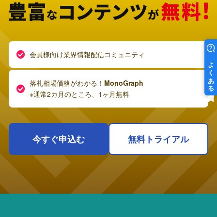
会員様向け業界情報配信コミュニティ
落札相場価格がわかる！
MonoGraph
※通常2カ月のところ、1ヶ月無料
今すぐ申込む
無料トライアル