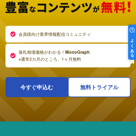
会員様向け業界情報配信コミュニティ
落札相場価格がわかる！
MonoGraph
※通常2カ月のところ、1ヶ月無料
今すぐ申込む
無料トライアル