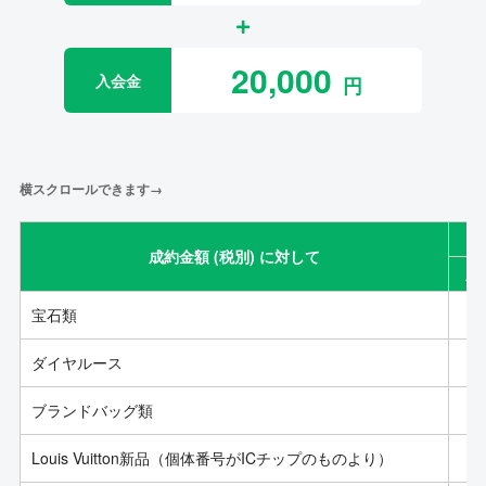
20,000
入会金
横スクロールできます→
成約金額 (税別) に対して
成
宝石類
ダイヤルース
ブランドバッグ類
Louis Vuitton新品（個体番号がICチップのものより）