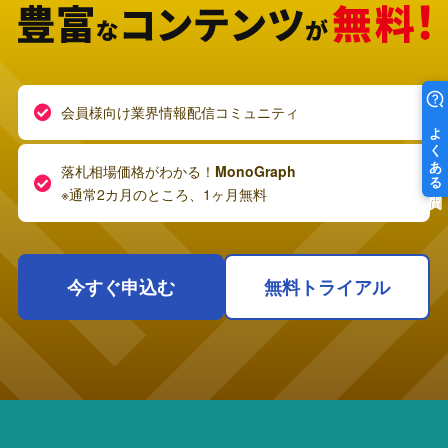
会員様向け業界情報配信コミュニティ
落札相場価格がわかる！
MonoGraph
※通常2カ月のところ、1ヶ月無料
今すぐ申込む
無料トライアル