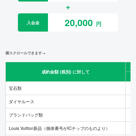
20,000
入会金
横スクロールできます→
成約金額 (税別) に対して
成
宝石類
ダイヤルース
ブランドバッグ類
Louis Vuitton新品（個体番号がICチップのものより）