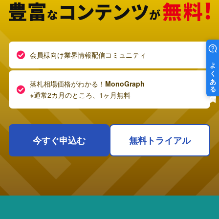
会員様向け業界情報配信コミュニティ
落札相場価格がわかる！
MonoGraph
※通常2カ月のところ、1ヶ月無料
今すぐ申込む
無料トライアル