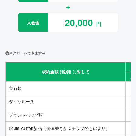
20,000
入会金
横スクロールできます→
成約金額 (税別) に対して
成
宝石類
ダイヤルース
ブランドバッグ類
Louis Vuitton新品（個体番号がICチップのものより）