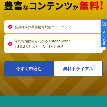
会員様向け業界情報配信コミュニティ
落札相場価格がわかる！
MonoGraph
※通常2カ月のところ、1ヶ月無料
今すぐ申込む
無料トライアル