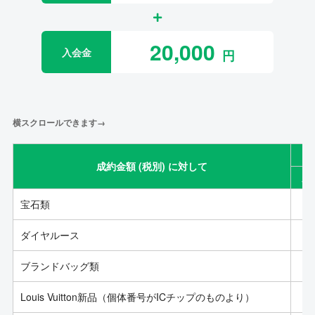
20,000
入会金
横スクロールできます→
成約金額 (税別) に対して
成
宝石類
ダイヤルース
ブランドバッグ類
Louis Vuitton新品（個体番号がICチップのものより）