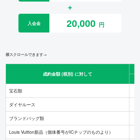
20,000
入会金
横スクロールできます→
成約金額 (税別) に対して
成
宝石類
ダイヤルース
ブランドバッグ類
Louis Vuitton新品（個体番号がICチップのものより）