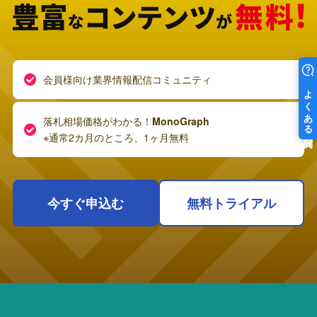
会員様向け業界情報配信コミュニティ
落札相場価格がわかる！
MonoGraph
※通常2カ月のところ、1ヶ月無料
今すぐ申込む
無料トライアル