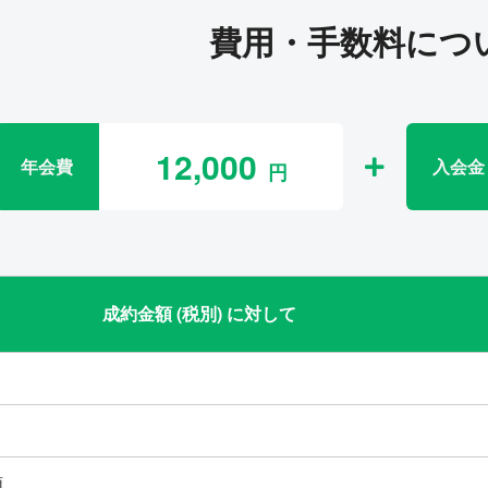
費用・手数料につ
12,000
年会費
入会金
成約金額 (税別) に対して
類