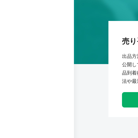
売り
出品方
公開し
品到着
法や最