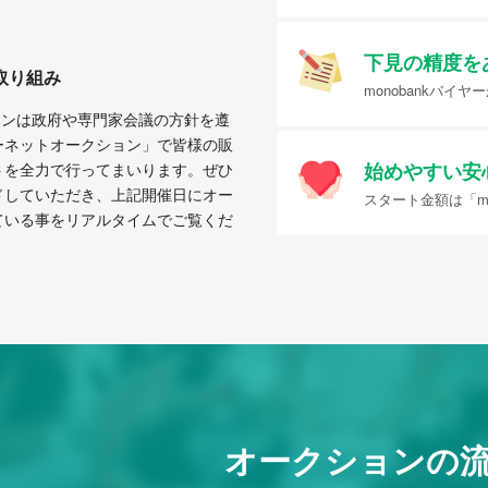
下見の精度を
取り組み
monobankバ
クションは政府や専門家会議の方針を遵
ーネットオークション」で皆様の販
始めやすい
安
トを全力で行ってまいります。ぜひ
ドしていただき、上記開催日にオー
スタート金額は「mo
ている事をリアルタイムでご覧くだ
オークションの