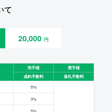
いて
20,000
売手様
買手様
成約手数料
落札手数料
5%
3%
5%