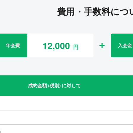
費用・手数料につ
12,000
年会費
入会金
成約金額 (税別) に対して
類