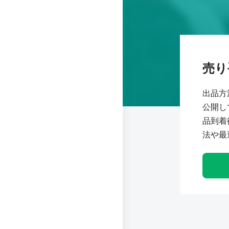
売り
出品方
公開し
品到着
法や最