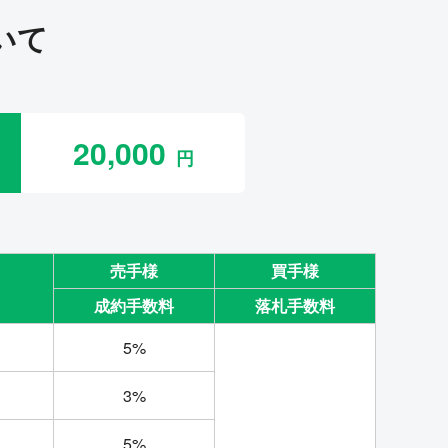
いて
20,000
売手様
買手様
成約手数料
落札手数料
5%
3%
5%