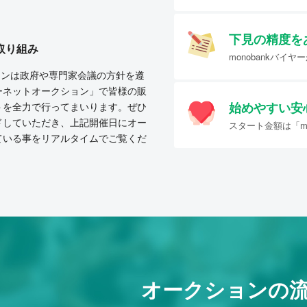
下見の精度を
取り組み
monobankバ
クションは政府や専門家会議の方針を遵
ーネットオークション」で皆様の販
始めやすい
安
トを全力で行ってまいります。ぜひ
ドしていただき、上記開催日にオー
スタート金額は「mo
ている事をリアルタイムでご覧くだ
オークションの