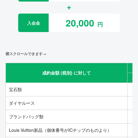
20,000
入会金
横スクロールできます→
成約金額 (税別) に対して
成
宝石類
ダイヤルース
ブランドバッグ類
Louis Vuitton新品（個体番号がICチップのものより）