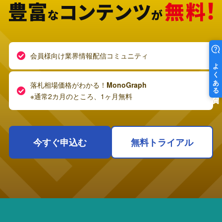
会員様向け業界情報配信コミュニティ
落札相場価格がわかる！
MonoGraph
※通常2カ月のところ、1ヶ月無料
今すぐ申込む
無料トライアル