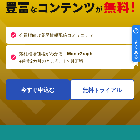
会員様向け業界情報配信コミュニティ
落札相場価格がわかる！
MonoGraph
※通常2カ月のところ、1ヶ月無料
今すぐ申込む
無料トライアル