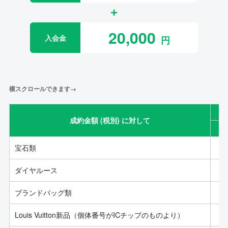
20,000
入会金
横スクロールできます→
成約金額 (税別) に対して
成
宝石類
ダイヤルース
ブランドバッグ類
Louis Vuitton新品（個体番号がICチップのものより）