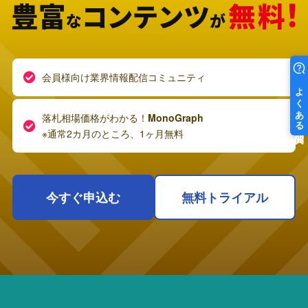
会員様向け業界情報配信コミュニティ
落札相場価格がわかる！
MonoGraph
※通常2カ月のところ、1ヶ月無料
今すぐ申込む
無料トライアル