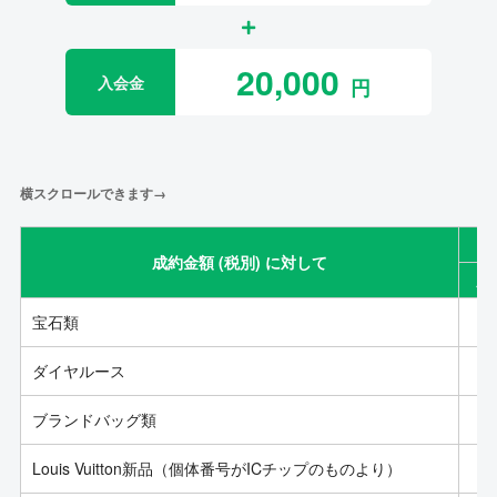
20,000
入会金
横スクロールできます→
成約金額 (税別) に対して
成
宝石類
ダイヤルース
ブランドバッグ類
Louis Vuitton新品（個体番号がICチップのものより）