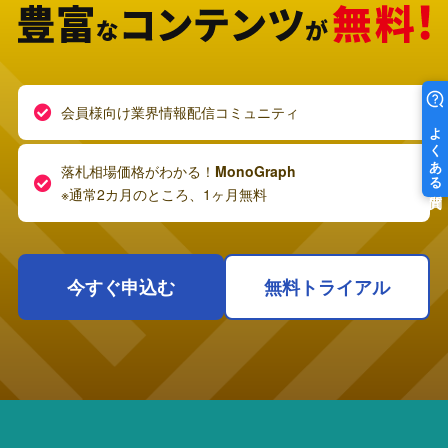
会員様向け業界情報配信コミュニティ
落札相場価格がわかる！
MonoGraph
※通常2カ月のところ、1ヶ月無料
今すぐ申込む
無料トライアル