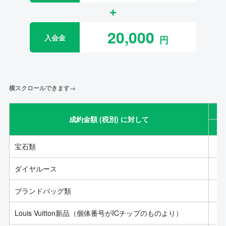
20,000
入会金
横スクロールできます→
成約金額 (税別) に対して
成
宝石類
ダイヤルース
ブランドバッグ類
Louis Vuitton新品（個体番号がICチップのものより）