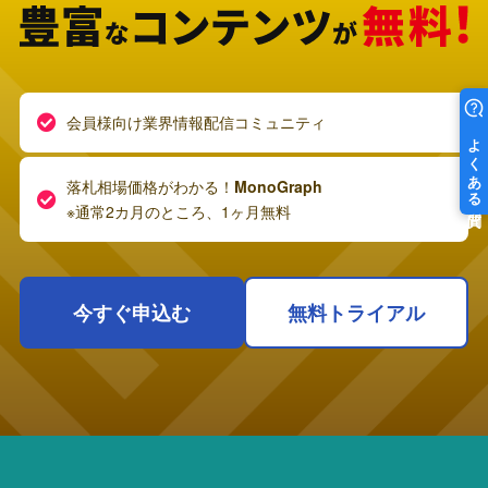
会員様向け業界情報配信コミュニティ
落札相場価格がわかる！
MonoGraph
※通常2カ月のところ、1ヶ月無料
今すぐ申込む
無料トライアル