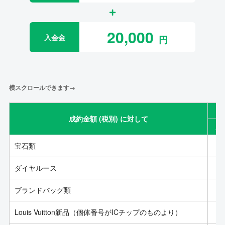
20,000
入会金
横スクロールできます→
成約金額 (税別) に対して
成
宝石類
ダイヤルース
ブランドバッグ類
Louis Vuitton新品（個体番号がICチップのものより）