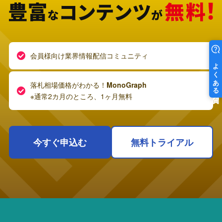
会員様向け業界情報配信コミュニティ
落札相場価格がわかる！
MonoGraph
※通常2カ月のところ、1ヶ月無料
今すぐ申込む
無料トライアル