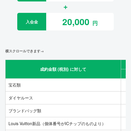
20,000
入会金
横スクロールできます→
成約金額 (税別) に対して
成
宝石類
ダイヤルース
ブランドバッグ類
Louis Vuitton新品（個体番号がICチップのものより）