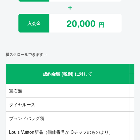
20,000
入会金
横スクロールできます→
成約金額 (税別) に対して
成
宝石類
ダイヤルース
ブランドバッグ類
Louis Vuitton新品（個体番号がICチップのものより）