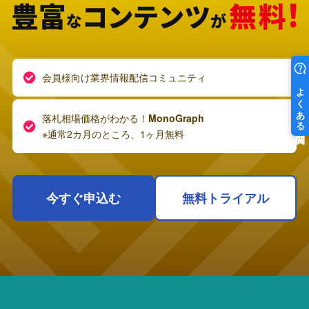
会員様向け業界情報配信コミュニティ
落札相場価格がわかる！
MonoGraph
※通常2カ月のところ、1ヶ月無料
今すぐ申込む
無料トライアル