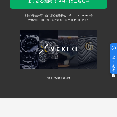
よくある質問（FAQ）はこちら→
古物市場主許可 山口県公安委員会 第741242000915号
古物許可 山口県公安委員会 第741241000119号
©monobank.co.,ltd