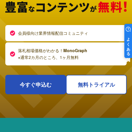
会員様向け業界情報配信コミュニティ
落札相場価格がわかる！
MonoGraph
※通常2カ月のところ、1ヶ月無料
今すぐ申込む
無料トライアル