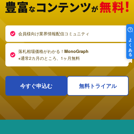
会員様向け業界情報配信コミュニティ
落札相場価格がわかる！
MonoGraph
※通常2カ月のところ、1ヶ月無料
今すぐ申込む
無料トライアル