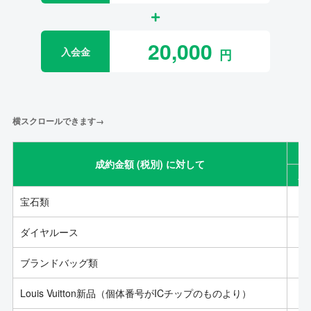
20,000
入会金
横スクロールできます→
成約金額 (税別) に対して
成
宝石類
ダイヤルース
ブランドバッグ類
Louis Vuitton新品（個体番号がICチップのものより）