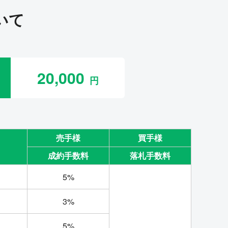
いて
20,000
売手様
買手様
成約手数料
落札手数料
5%
3%
5%