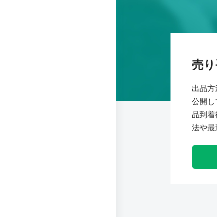
売り
出品方
公開し
品到着
法や最