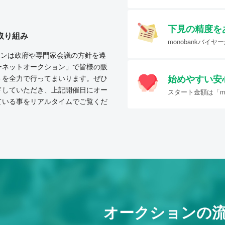
下見の精度を
取り組み
monobankバ
クションは政府や専門家会議の方針を遵
ーネットオークション」で皆様の販
始めやすい
安
トを全力で行ってまいります。ぜひ
ドしていただき、上記開催日にオー
スタート金額は「mo
ている事をリアルタイムでご覧くだ
オークションの