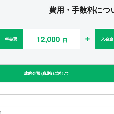
費用・手数料につ
12,000
年会費
入会金
成約金額 (税別) に対して
類