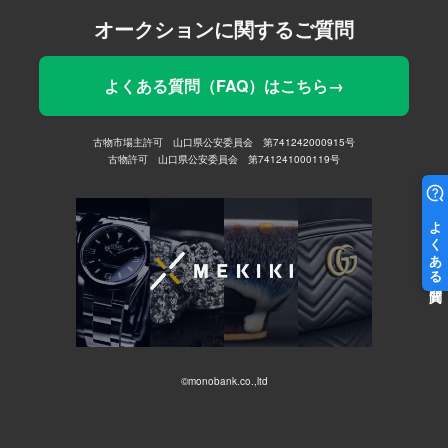
オークションに関するご質問
よくある質問（FAQ）はこちら→
古物市場主許可 山口県公安委員会 第741242000915号
古物許可 山口県公安委員会 第741241000119号
©monobank.co.,ltd