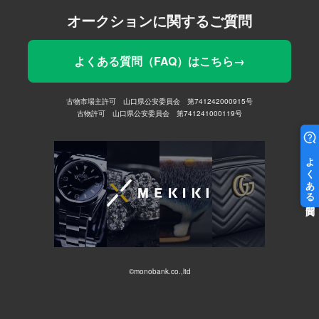
オークションに関するご質問
よくある質問（FAQ）はこちら→
古物市場主許可 山口県公安委員会 第741242000915号
古物許可 山口県公安委員会 第741241000119号
©monobank.co.,ltd