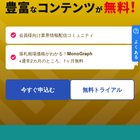
会員様向け業界情報配信コミュニティ
落札相場価格がわかる！
MonoGraph
※通常2カ月のところ、1ヶ月無料
今すぐ申込む
無料トライアル