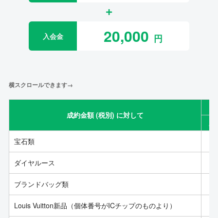
20,000
入会金
横スクロールできます→
成約金額 (税別) に対して
成
宝石類
ダイヤルース
ブランドバッグ類
Louis Vuitton新品（個体番号がICチップのものより）